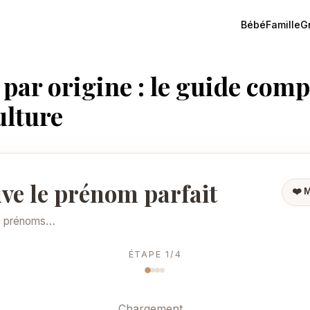
Bébé
Famille
G
ar origine : le guide comp
ulture
ve le prénom parfait
❤️ 
s prénoms…
ÉTAPE
1
/
4
Chargement…