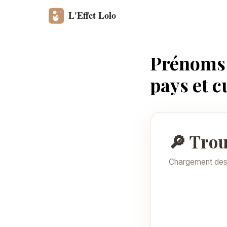
Prénoms p
pays et c
🔎 Trou
Chargement de