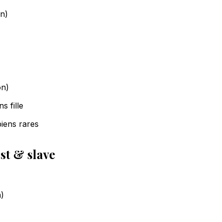
n)
on)
s fille
iens rares
st & slave
)