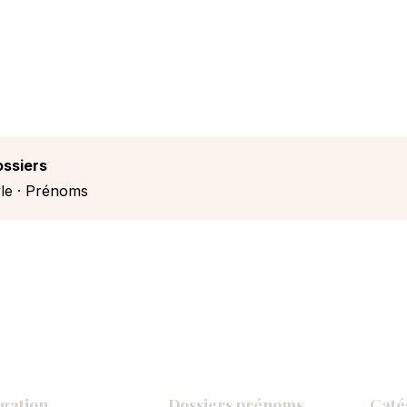
ossiers
le
·
Prénoms
gation
Dossiers prénoms
Caté