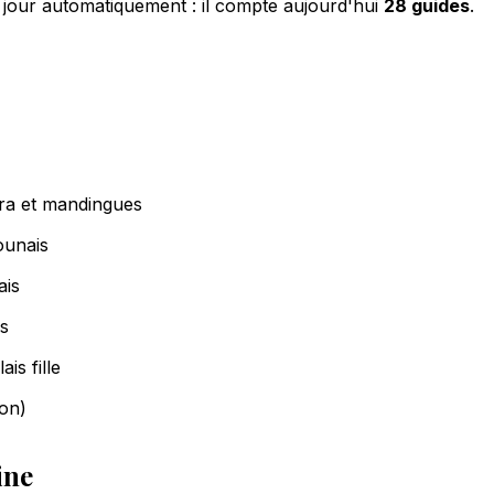
à jour automatiquement : il compte aujourd'hui
28 guides
.
a et mandingues
unais
ais
s
is fille
on)
ine