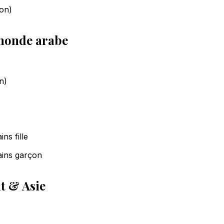
on)
onde arabe
n)
s fille
ins garçon
t & Asie