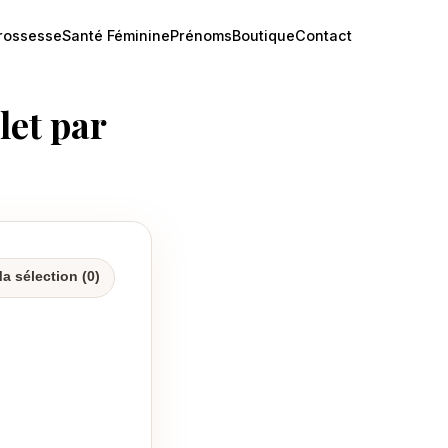
rossesse
Santé Féminine
Prénoms
Boutique
Contact
let par
Ma sélection (
0
)