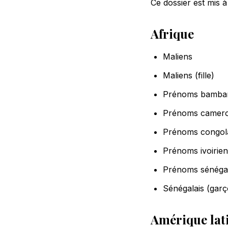
Ce dossier est mis 
Afrique
Maliens
Maliens (fille)
Prénoms bambar
Prénoms camero
Prénoms congol
Prénoms ivoirien
Prénoms sénégala
Sénégalais (garç
Amérique lat