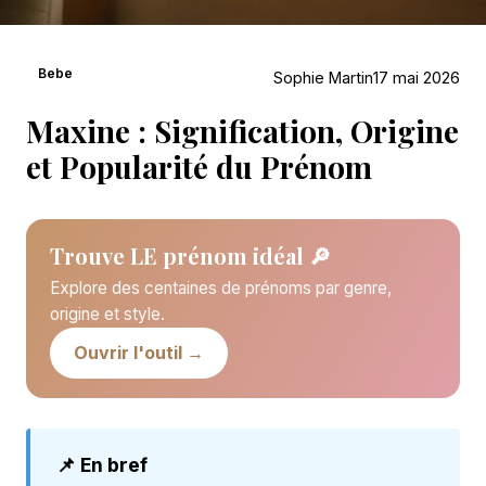
Bebe
Sophie Martin
17 mai 2026
Maxine : Signification, Origine
et Popularité du Prénom
Trouve LE prénom idéal 🔎
Explore des centaines de prénoms par genre,
origine et style.
Ouvrir l'outil →
📌 En bref