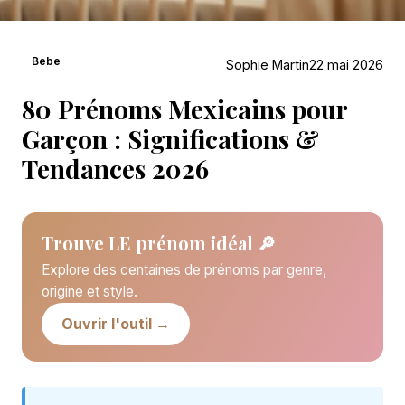
Bebe
Sophie Martin
22 mai 2026
80 Prénoms Mexicains pour
Garçon : Significations &
Tendances 2026
Trouve LE prénom idéal 🔎
Explore des centaines de prénoms par genre,
origine et style.
Ouvrir l'outil →