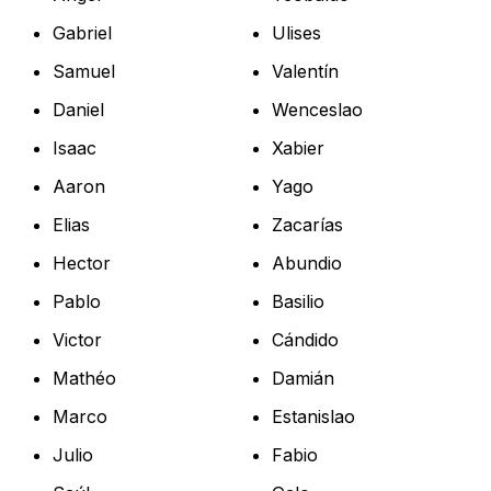
Gabriel
Ulises
Samuel
Valentín
Daniel
Wenceslao
Isaac
Xabier
Aaron
Yago
Elias
Zacarías
Hector
Abundio
Pablo
Basilio
Victor
Cándido
Mathéo
Damián
Marco
Estanislao
Julio
Fabio