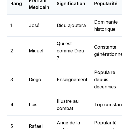
Rang
Signification
Popularité
Mexicain
Dominante
1
José
Dieu ajoutera
historique
Qui est
Constante
2
Miguel
comme Dieu
générationnelle
?
Populaire
3
Diego
Enseignement
depuis
décennies
Illustre au
4
Luis
Top constant
combat
Ange de la
Popularité
5
Rafael