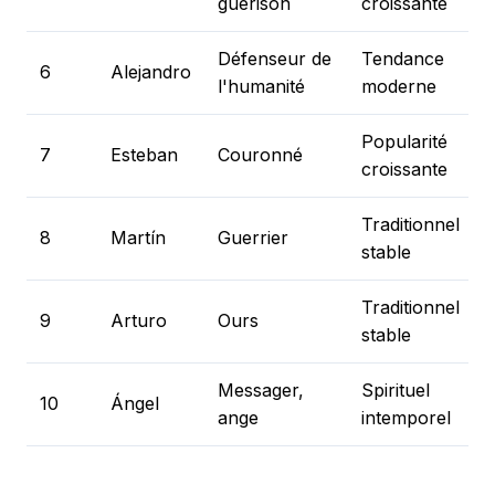
guérison
croissante
Défenseur de
Tendance
6
Alejandro
l'humanité
moderne
Popularité
7
Esteban
Couronné
croissante
Traditionnel
8
Martín
Guerrier
stable
Traditionnel
9
Arturo
Ours
stable
Messager,
Spirituel
10
Ángel
ange
intemporel