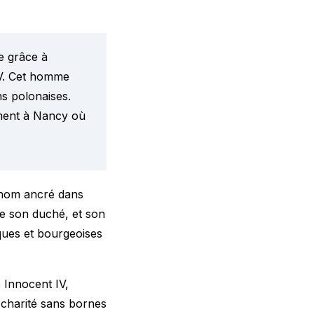
le grâce à
XV. Cet homme
ns polonaises.
mment à Nancy où
 nom ancré dans
ce son duché, et son
ques et bourgeoises
 Innocent IV,
 charité sans bornes