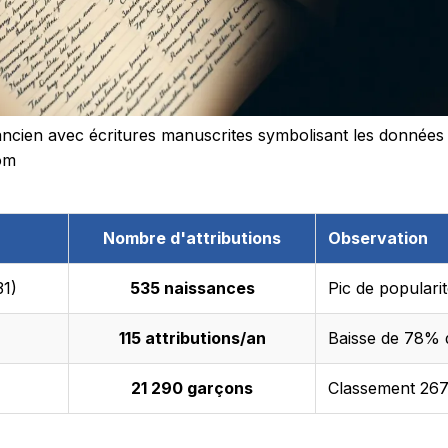
ancien avec écritures manuscrites symbolisant les données s
om
Nombre d'attributions
Observation
31)
535 naissances
Pic de popularit
115 attributions/an
Baisse de 78% 
21 290 garçons
Classement 267