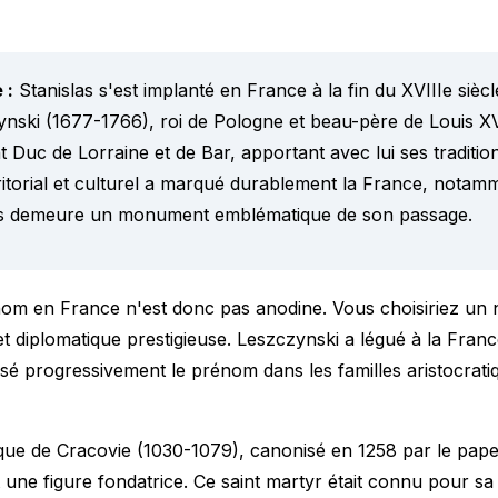
 :
Stanislas s'est implanté en France à la fin du XVIIIe sièc
ynski (1677-1766), roi de Pologne et beau-père de Louis 
t Duc de Lorraine et de Bar, apportant avec lui ses traditio
ritorial et culturel a marqué durablement la France, nota
las demeure un monument emblématique de son passage.
nom en France n'est donc pas anodine. Vous choisiriez un
et diplomatique prestigieuse. Leszczynski a légué à la Fran
isé progressivement le prénom dans les familles aristocrati
êque de Cracovie (1030-1079), canonisé en 1258 par le pape
 une figure fondatrice. Ce saint martyr était connu pour sa