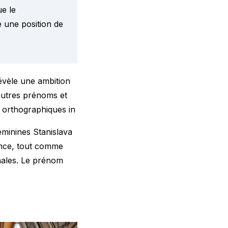
e le
e une position de
révèle une ambition
autres
prénoms et
s orthographiques in
éminines Stanislava
ance, tout comme
nales. Le prénom