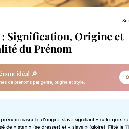
Sop
 : Signification, Origine et
lité du Prénom
énom idéal 🔎
O
nes de prénoms par genre, origine et style.
 prénom masculin d'origine slave signifiant « celui qui se 
é de « stan » (se dresser) et « slava » (gloire). Fêté le 11 