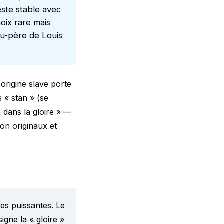
ste stable avec
oix rare mais
au-père de Louis
rigine slave porte
 « stan » (se
se dans la gloire » —
on originaux
et
es puissantes. Le
igne la « gloire »