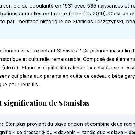
son pic de popularité en 1931 avec 535 naissances et re
ributions annuelles en France (données 2019). C'est un ch
rté par l'héritage historique de Stanislas Leszczynski, be
rénommer votre enfant Stanislas ? Ce prénom masculin d'o
 historique et culturelle remarquable. Composé des éléments
 (gloire), Stanislas signifie littéralement « celui qui se dres
ens qui plaira aux parents en quête de
cadeaux bébé garç
ue pour leur fils.
 signification de Stanislas
 :
Stanislas provient du slave ancien et combine deux racin
gnifie « se dresser » ou « devenir », tandis que « slava » dés