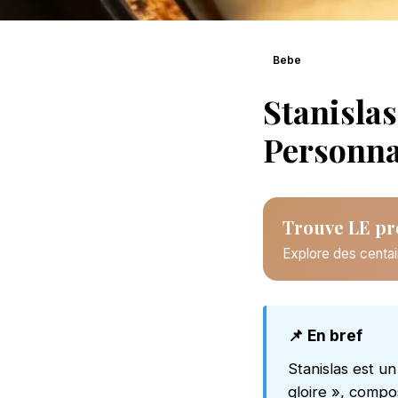
Bebe
Stanislas
Personna
Trouve LE pr
Explore des centai
📌 En bref
Stanislas est un
gloire », compos