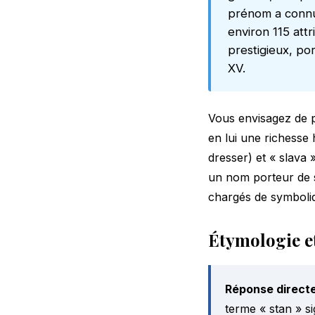
prénom a connu 
environ 115 att
prestigieux, po
XV.
Vous envisagez de p
en lui une richesse
dresser) et « slava »
un nom porteur de s
chargés de symboliq
Étymologie et
Réponse directe
terme « stan » si