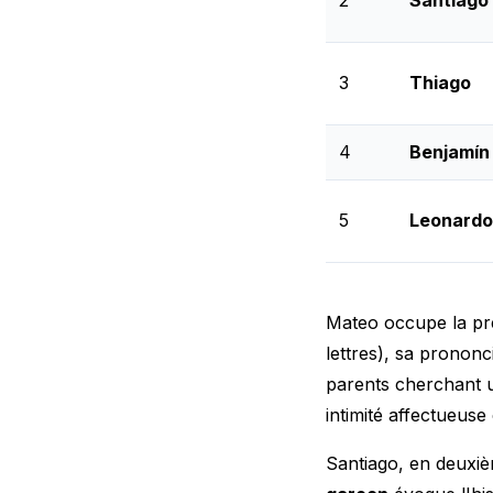
3
Thiago
4
Benjamín
5
Leonardo
Mateo occupe la pre
lettres), sa prononc
parents cherchant un
intimité affectueuse
Santiago, en deuxiè