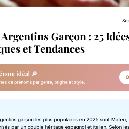
Sop
Argentins Garçon : 25 Idée
ques et Tendances
énom idéal 🔎
O
nes de prénoms par genre, origine et style.
entins garçon les plus populaires en 2025 sont Mateo, 
risés par un double héritage espagnol et italien. Selon l