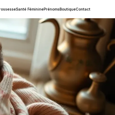
rossesse
Santé Féminine
Prénoms
Boutique
Contact