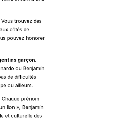
. Vous trouvez des
 aux côtés de
vous pouvez honorer
gentins garçon
.
onardo ou Benjamín
s de difficultés
pe ou ailleurs.
e. Chaque prénom
un lion », Benjamín
e et culturelle dès