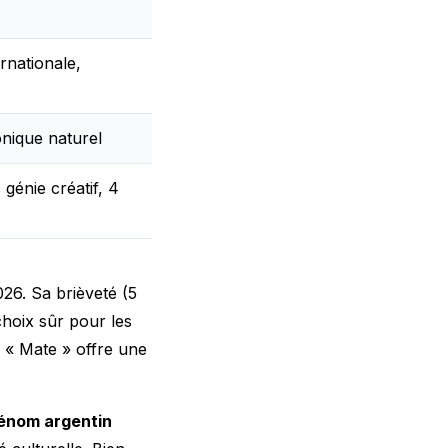
rnationale,
onique naturel
 génie créatif, 4
26. Sa brièveté (5
 choix sûr pour les
l « Mate » offre une
énom argentin