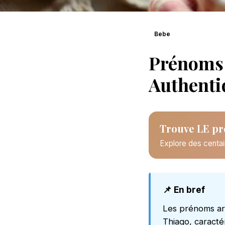
Bebe
Prénoms 
Authenti
Trouve LE pr
Explore des centai
📌 En bref
Les prénoms arg
Thiago, caracté