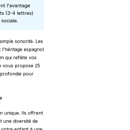
nt l'avantage
ts (3-4 lettres)
 sociale.
imple sonorité. Les
 l'héritage espagnol
m qui reflète vos
icle vous propose 25
pprofondie pour
?
 unique. Ils offrent
t une diversité de
r votre enfant à une