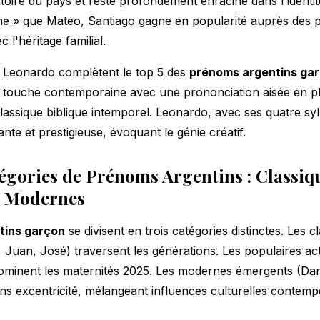
toire du pays et reste profondément enraciné dans l'identité
e » que Mateo, Santiago gagne en popularité auprès des p
c l'héritage familial.
t Leonardo complètent le top 5 des
prénoms argentins ga
 touche contemporaine avec une prononciation aisée en pl
lassique biblique intemporel. Leonardo, avec ses quatre syl
nte et prestigieuse, évoquant le génie créatif.
égories de Prénoms Argentins : Classiq
t Modernes
tins garçon
se divisent en trois catégories distinctes. Les c
, Juan, José) traversent les générations. Les populaires ac
ominent les maternités 2025. Les modernes émergents (Dan
sans excentricité, mélangeant influences culturelles contemp