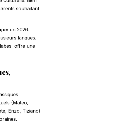
 culturelle. Bien
arents souhaitant
rçon
en 2026.
usieurs langues.
labes, offre une
ues,
lassiques
tuels (Mateo,
te, Enzo, Tiziano)
oraines.