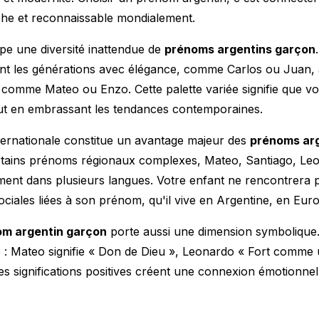
riche et reconnaissable mondialement.
pe une diversité inattendue de
prénoms argentins garçon
ent les générations avec élégance, comme Carlos ou Juan,
omme Mateo ou Enzo. Cette palette variée signifie que 
 tout en embrassant les tendances contemporaines.
ternationale constitue un avantage majeur des
prénoms ar
rtains prénoms régionaux complexes, Mateo, Santiago, Le
ent dans plusieurs langues. Votre enfant ne rencontrera pa
ociales liées à son prénom, qu'il vive en Argentine, en Euro
om argentin garçon
porte aussi une dimension symboliqu
e : Mateo signifie « Don de Dieu », Leonardo « Fort comme 
es significations positives créent une connexion émotionnell