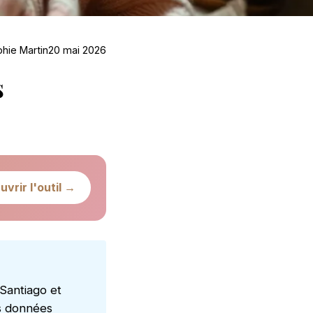
hie Martin
20 mai 2026
s
uvrir l'outil →
Santiago et
es données