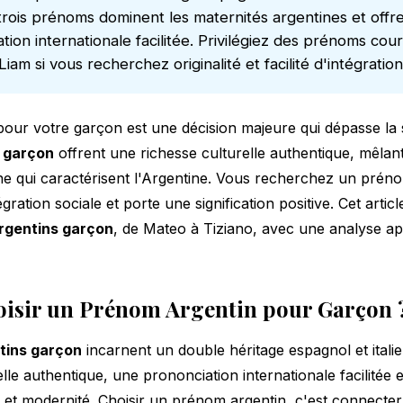
rois prénoms dominent les maternités argentines et offre
ion internationale facilitée. Privilégiez des prénoms cour
m si vous recherchez originalité et facilité d'intégration
our votre garçon est une décision majeure qui dépasse la s
 garçon
offrent une richesse culturelle authentique, mêlant
enne qui caractérisent l'Argentine. Vous recherchez un préno
ntégration sociale et porte une signification positive. Cet art
rgentins garçon
, de Mateo à Tiziano, avec une analyse a
isir un Prénom Argentin pour Garçon 
tins garçon
incarnent un double héritage espagnol et italien
lle authentique, une prononciation internationale facilitée e
on et modernité. Choisir un prénom argentin, c'est connecte