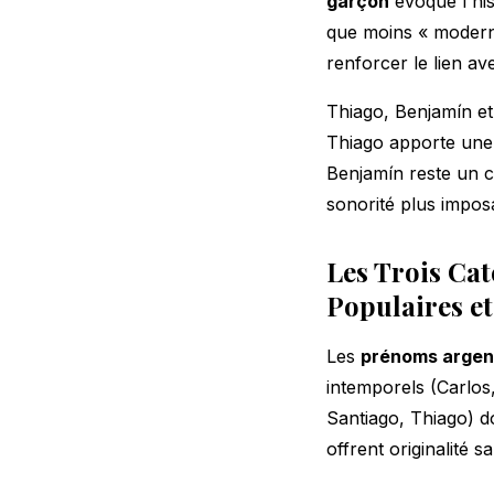
garçon
évoque l'his
que moins « modern
renforcer le lien ave
Thiago, Benjamín e
Thiago apporte une
Benjamín reste un c
sonorité plus imposa
Les Trois Cat
Populaires e
Les
prénoms argen
intemporels (Carlos
Santiago, Thiago) d
offrent originalité 