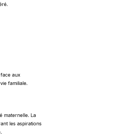
éré.
 face aux
ie familiale.
é maternelle. La
ant les aspirations
.