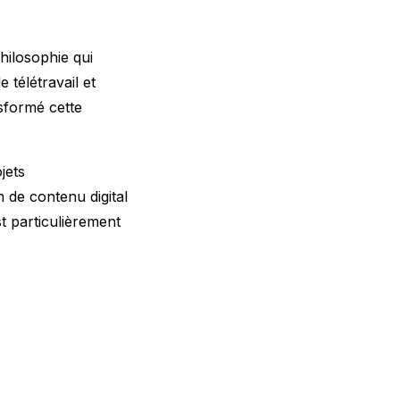
ilosophie qui
 télétravail et
sformé cette
jets
n de contenu digital
st particulièrement