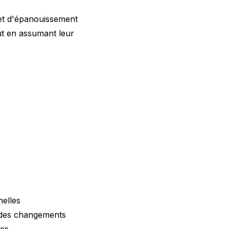
é et d'épanouissement
ut en assumant leur
nelles
r des changements
es.