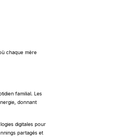
ù chaque mère
idien familial. Les
énergie, donnant
ogies digitales pour
lannings partagés et