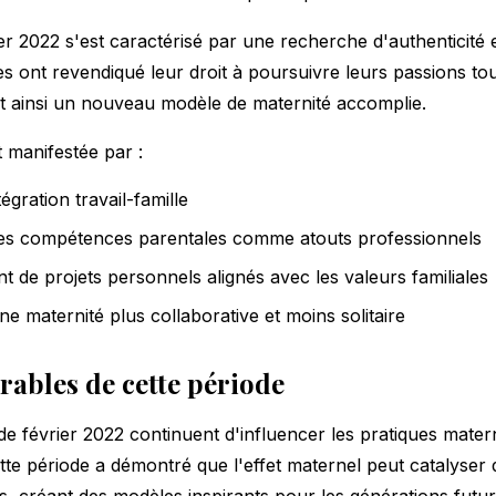
ier 2022 s'est caractérisé par une recherche d'authenticit
s ont revendiqué leur droit à poursuivre leurs passions to
nt ainsi un nouveau modèle de maternité accomplie.
t manifestée par :
égration travail-famille
 des compétences parentales comme atouts professionnels
 de projets personnels alignés avec les valeurs familiales
e maternité plus collaborative et moins solitaire
rables de cette période
e février 2022 continuent d'influencer les pratiques mater
te période a démontré que l'effet maternel peut catalyse
ifs, créant des modèles inspirants pour les générations futur