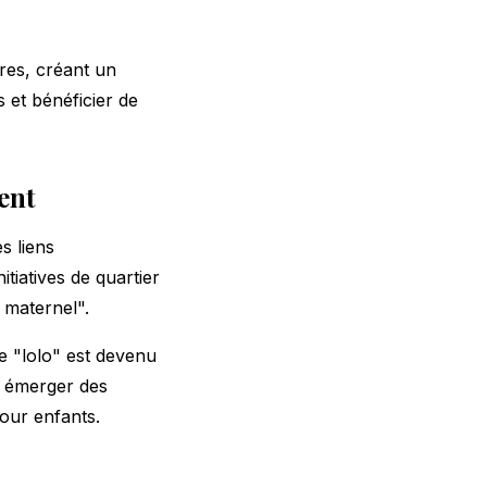
res, créant un
 et bénéficier de
ent
s liens
tiatives de quartier
 maternel".
 "lolo" est devenu
u émerger des
pour enfants.