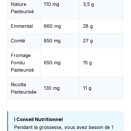
✅
Nature
110 mg
3,5 g
R
Pasteurisé
Emmental
860 mg
28 g
✅ 
Comté
850 mg
27 g
✅ 
Fromage
✅
Fondu
650 mg
15 g
R
Pasteurisé
Ricotta
✅
130 mg
11 g
Pasteurisée
R
ℹ️ Conseil Nutritionnel
Pendant la grossesse, vous avez besoin de 1