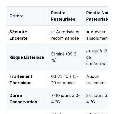
Ricotta
Ricotta Non
Critère
Pasteurisée
Pasteurisée
Sécurité
✅ Autorisée et
❌ À éviter
Enceinte
recommandée
absolument
Jusqu'à 12 %
Éliminé (99,9
Risque Listériose
de
%)
contamination
Traitement
63-72 °C / 15-
Aucun
Thermique
20 secondes
traitement
Durée
7-10 jours à 0-
3-5 jours à 0-
Conservation
4 °C
4 °C