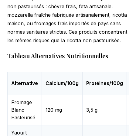
non pasteurisés : chèvre frais, feta artisanale,
mozzarella fraîche fabriquée artisanalement, ricotta
maison, ou fromages frais importés de pays sans
normes sanitaires strictes. Ces produits concentrent
les mêmes risques que la ricotta non pasteurisée.
Tableau Alternatives Nutritionnelles
Sé
Alternative
Calcium/100g
Protéines/100g
En
Fromage
✅
Blanc
120 mg
3,5 g
R
Pasteurisé
Yaourt