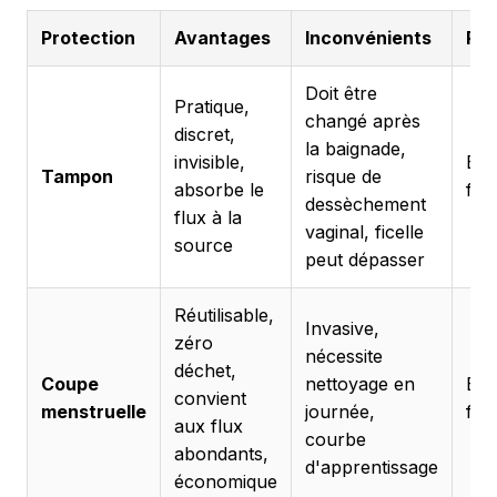
Protection
Avantages
Inconvénients
Re
Doit être
Pratique,
changé après
discret,
la baignade,
invisible,
Bon
Tampon
risque de
absorbe le
fai
dessèchement
flux à la
vaginal, ficelle
source
peut dépasser
Réutilisable,
Invasive,
zéro
nécessite
déchet,
Coupe
nettoyage en
Exc
convient
menstruelle
journée,
flu
aux flux
courbe
abondants,
d'apprentissage
économique