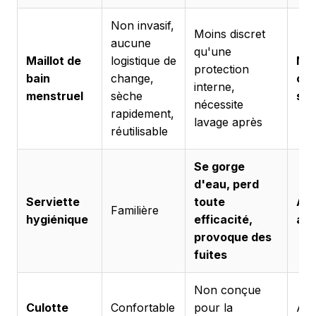
Non invasif,
Moins discret
aucune
qu'une
Maillot de
logistique de
Mei
protection
bain
change,
con
interne,
menstruel
sèche
sér
nécessite
rapidement,
lavage après
réutilisable
Se gorge
d'eau, perd
Serviette
toute
À é
Familière
hygiénique
efficacité,
ab
provoque des
fuites
Non conçue
Culotte
Confortable
pour la
À é