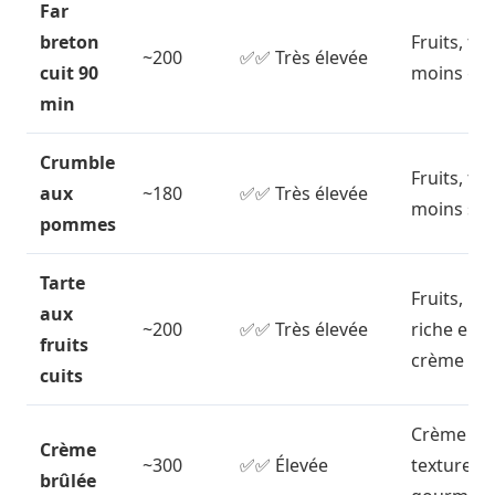
Far
breton
Fruits, fib
~200
✅✅ Très élevée
cuit 90
moins gr
min
Crumble
Fruits, fib
aux
~180
✅✅ Très élevée
moins su
pommes
Tarte
Fruits, mo
aux
~200
✅✅ Très élevée
riche en
fruits
crème
cuits
Crème cui
Crème
~300
✅✅ Élevée
texture
brûlée