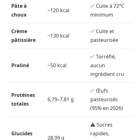
Pâte à
✅ Cuite à 72°C
~120 kcal
choux
minimum
Crème
✅ Cuite et
~130 kcal
pâtissière
pasteurisée
✅ Torréfié,
Praliné
~50 kcal
aucun
ingrédient cru
✅ Œufs
Protéines
6,79–7,81 g
pasteurisés
totales
(95% en 2026)
⚠️ Sucres
Glucides
rapides,
28,99 g