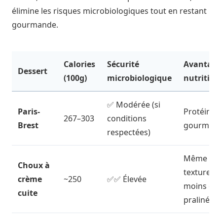
élimine les risques microbiologiques tout en restant
gourmande.
Calories
Sécurité
Avantag
Dessert
(100g)
microbiologique
nutrition
✅ Modérée (si
Paris-
Protéines
267–303
conditions
Brest
gourmand
respectées)
Même
Choux à
texture,
crème
~250
✅✅ Élevée
moins de
cuite
praliné