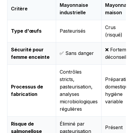
Mayonnaise
Mayonnais
Critère
industrielle
maison
Crus
Type d'œufs
Pasteurisés
(risqué)
Sécurité pour
❌ Fortemen
✅ Sans danger
femme enceinte
déconseillée
Contrôles
stricts,
Préparation
Processus de
pasteurisation,
domestique,
fabrication
analyses
hygiène
microbiologiques
variable
régulières
Risque de
Éliminé par
Présent
salmonellose
pasteurisation