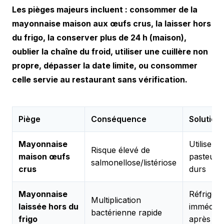
Les pièges majeurs incluent : consommer de la
mayonnaise maison aux œufs crus, la laisser hors
du frigo, la conserver plus de 24 h (maison),
oublier la chaîne du froid, utiliser une cuillère non
propre, dépasser la date limite, ou consommer
celle servie au restaurant sans vérification.
Piège
Conséquence
Solution
Mayonnaise
Utiliser 
Risque élevé de
maison œufs
pasteuri
salmonellose/listériose
crus
durs
Mayonnaise
Réfrigére
Multiplication
laissée hors du
immédiat
bactérienne rapide
frigo
après ou