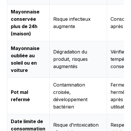
Mayonnaise
conservée
Risque infectieux
Consomm
plus de 24h
augmente
après pr
(maison)
Mayonnaise
Dégradation du
Vérifier l
oubliée au
produit, risques
températ
soleil ou en
augmentés
conserva
voiture
Contamination
Fermer
Pot mal
croisée,
herméti
refermé
développement
après ch
bactérien
utilisation
Date limite de
Risque d'intoxication
Respecte
consommation