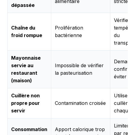
alimentaire
stricteme
dépassée
Vérifier l
Chaîne du
Prolifération
températ
froid rompue
bactérienne
du
transpor
Mayonnaise
Demande
servie au
Impossible de vérifier
confirma
restaurant
la pasteurisation
éviter
(maison)
Cuillère non
Utiliser 
propre pour
Contamination croisée
cuillère 
servir
chaque f
Limiter à
Consommation
Apport calorique trop
par repa