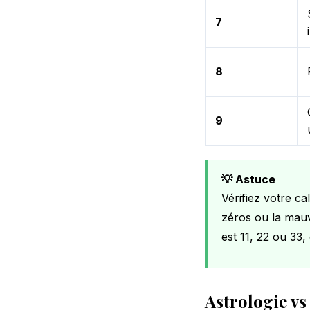
7
8
9
💡 Astuce
Vérifiez votre ca
zéros ou la mauva
est 11, 22 ou 33
Astrologie v