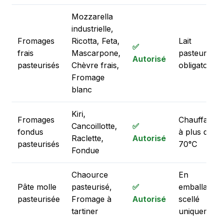
Mozzarella
industrielle,
Fromages
Ricotta, Feta,
Lait
✅
frais
Mascarpone,
pasteurisé
Autorisé
pasteurisés
Chèvre frais,
obligatoire
Fromage
blanc
Kiri,
Fromages
Chauffage
Cancoillotte,
✅
fondus
à plus de
Raclette,
Autorisé
pasteurisés
70°C
Fondue
Chaource
En
Pâte molle
pasteurisé,
✅
emballage
pasteurisée
Fromage à
Autorisé
scellé
tartiner
uniquemen