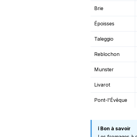
Brie
Époisses
Taleggio
Reblochon
Munster
Livarot
Pont-l'Évêque
ℹ️ Bon à savoir
Les fromages à c