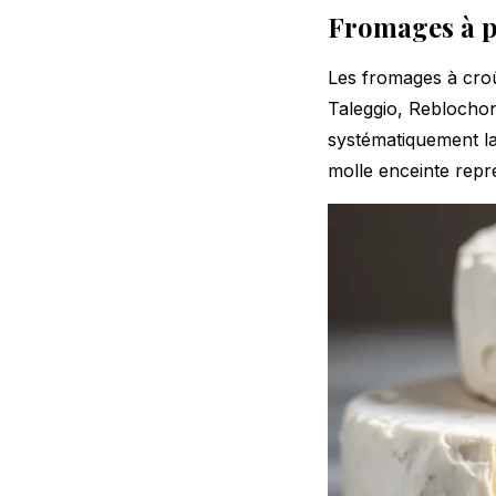
Fromages à p
Les fromages à croû
Taleggio, Reblochon
systématiquement la 
molle enceinte repr