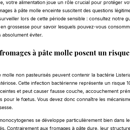
, votre alimentation joue un rôle crucial pour protéger vot
mages à pâte molle enceinte suscitent des questions légiti
surveiller lors de cette période sensible : consultez notre g
s en grossesse
pour savoir lesquels pouvez-vous consomme
 absolument éviter.
 fromages à pâte molle posent un risque
 molle non pasteurisés peuvent contenir la bactérie Liste
stériose. Cette infection bactérienne représente un risque 1
ceintes et peut causer fausse couche, accouchement pré
s pour le fœtus. Vous devez donc connaître les mécanisme
sesse.
a monocytogenes se développe particulièrement bien dans l
és. Contrairement aux fromages à pâte dure, leur structure