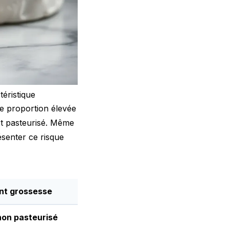
éristique
e proportion élevée
t pasteurisé. Même
ésenter ce risque
nt grossesse
 non pasteurisé