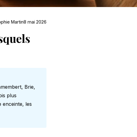
phie Martin
8 mai 2026
squels
amembert, Brie,
ois plus
e enceinte
, les