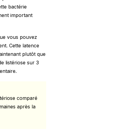
tte bactérie
ment important
e que vous pouvez
t. Cette latence
aintenant plutôt que
 listériose sur 3
entaire.
istériose comparé
maines après la