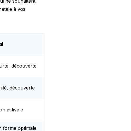
ui ne souhaitent
natale à vos
al
urte, découverte
mité, découverte
on estivale
n forme optimale