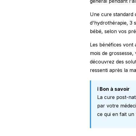
général pendant l'al
Une cure standard d
d'hydrothérapie, 3 
bébé, selon vos préf
Les bénéfices vont 
mois de grossesse, 
découvrez des
solu
ressenti après la ma
ℹ️ Bon à savoir
La cure post-nat
par votre médeci
ce qui en fait un