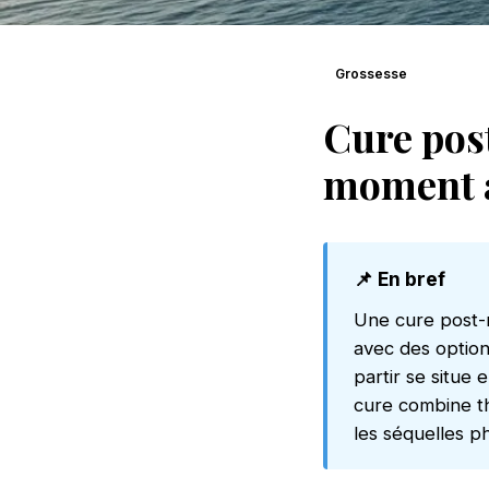
Grossesse
Cure post
moment 
📌 En bref
Une cure post-
avec des option
partir se situe
cure combine th
les séquelles p