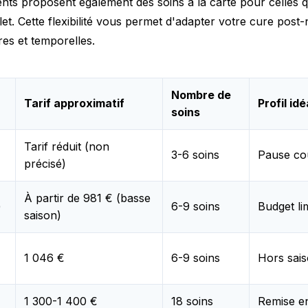
ents proposent également des soins à la carte pour celles q
et. Cette flexibilité vous permet d'adapter votre cure post-
res et temporelles.
Nombre de
Tarif approximatif
Profil idé
soins
Tarif réduit (non
3-6 soins
Pause co
précisé)
À partir de 981 € (basse
)
6-9 soins
Budget li
saison)
1 046 €
6-9 soins
Hors sais
1 300-1 400 €
18 soins
Remise e