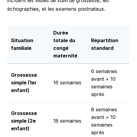
incluent les visites de suivi de grossesse, les
échographies, et les examens postnataux.
Durée
Situation
totale du
Répartition
familiale
congé
standard
maternité
6 semaines
Grossesse
avant + 10
simple (1er
16 semaines
semaines
enfant)
après
8 semaines
Grossesse
avant + 10
simple (2e
18 semaines
semaines
enfant)
après