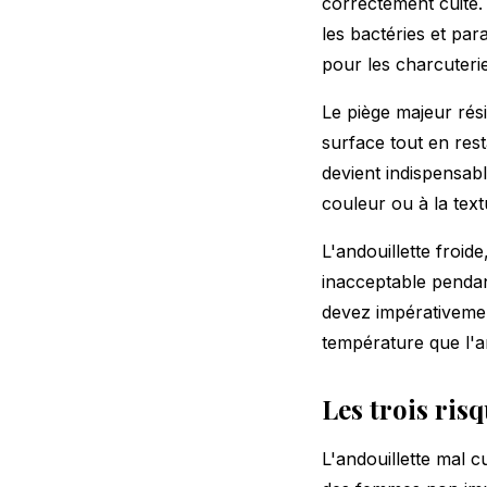
correctement cuite.
les bactéries et pa
pour les charcuteri
Le piège majeur rés
surface tout en rest
devient indispensabl
couleur ou à la tex
L'andouillette froid
inacceptable pendan
devez impérativemen
température que l'an
Les trois risq
L'andouillette mal c