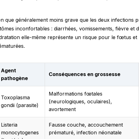
en que généralement moins grave que les deux infections 
mes inconfortables : diarrhées, vomissements, fièvre et d
dratation elle-même représente un risque pour le fœtus et
ématurées.
Agent
Conséquences en grossesse
pathogène
Malformations fœtales
Toxoplasma
(neurologiques, oculaires),
gondii (parasite)
avortement
Listeria
Fausse couche, accouchement
monocytogenes
prématuré, infection néonatale