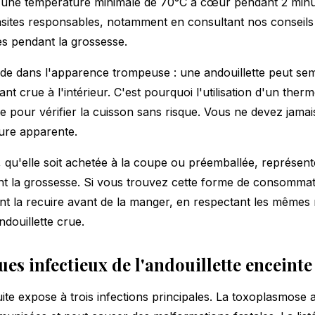
 une température minimale de 70°C à cœur pendant 2 minute
rasites responsables, notamment en consultant nos
conseils
es pendant la grossesse.
ide dans l'apparence trompeuse : une andouillette peut sem
ant crue à l'intérieur. C'est pourquoi l'utilisation d'un the
e pour vérifier la cuisson sans risque. Vous ne devez jamais
ture apparente.
e, qu'elle soit achetée à la coupe ou préemballée, représen
t la grossesse. Si vous trouvez cette forme de consommatio
t la recuire avant de la manger, en respectant les mêmes
douillette crue.
ues infectieux de l'andouillette enceinte
uite expose à trois infections principales. La toxoplasmose