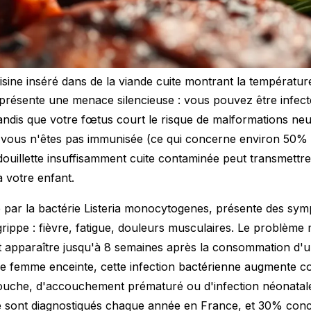
ine inséré dans de la viande cuite montrant la températur
résente une menace silencieuse : vous pouvez être infect
ndis que votre fœtus court le risque de malformations ne
Si vous n'êtes pas immunisée (ce qui concerne environ 50
ouillette insuffisamment cuite contaminée peut transmettre 
 votre enfant.
ée par la bactérie Listeria monocytogenes, présente des sy
ippe : fièvre, fatigue, douleurs musculaires. Le problème m
apparaître jusqu'à 8 semaines après la consommation d'u
e femme enceinte, cette infection bactérienne augmente c
couche, d'accouchement prématuré ou d'infection néonatal
ose sont diagnostiqués chaque année en France, et 30% co