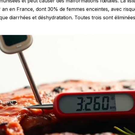
nisées et peut causer des malformations fœtales. La list
r an en France, dont 30% de femmes enceintes, avec risqu
ue diarrhées et déshydratation. Toutes trois sont éliminée