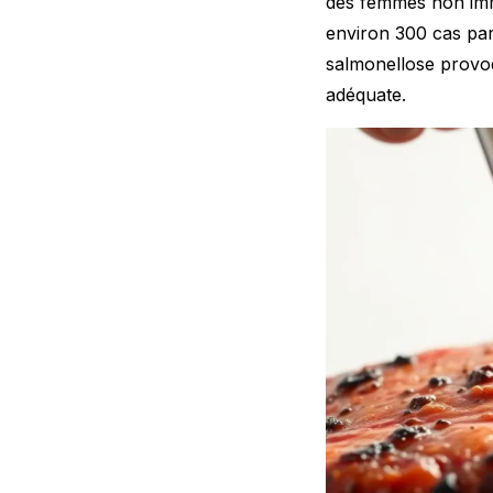
des femmes non immu
environ 300 cas pa
salmonellose provoq
adéquate.