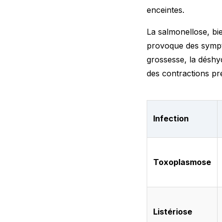
enceintes.
La salmonellose, bi
provoque des symptô
grossesse, la déshy
des contractions pr
Infection
Toxoplasmose
Listériose