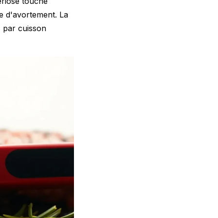
ériose touche
e d'avortement. La
s par cuisson