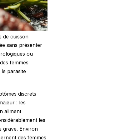
e de cuisson
ée sans présenter
urologiques ou
% des femmes
le parasite
mptômes discrets
ajeur : les
n aliment
onsidérablement les
e grave. Environ
ncernent des femmes