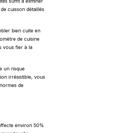
s suffit à éliminer
 de cuisson
détaillés
bler bien cuite en
rmomètre de cuisine
 vous fier à la
te un risque
n irrésistible, vous
 normes de
 affecte environ 50%