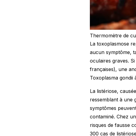
Thermomètre de cuis
La toxoplasmose rep
aucun symptôme, ta
oculaires graves. 
françaises), une and
Toxoplasma gondii à
La listériose, caus
ressemblant à une gr
symptômes peuvent 
contaminé. Chez un
risques de fausse 
300 cas de listéri