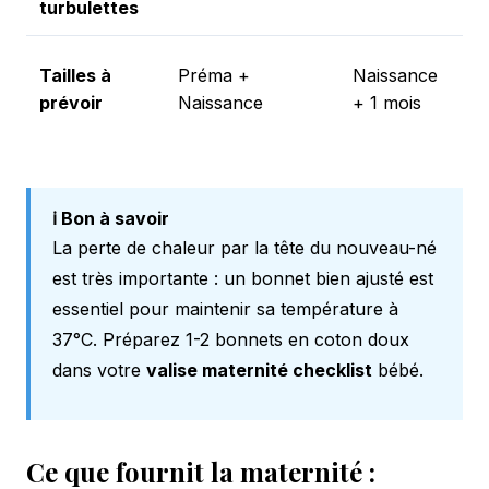
turbulettes
ir
S
Tailles à
Préma +
Naissance
m
prévoir
Naissance
+ 1 mois
es
ℹ️ Bon à savoir
La perte de chaleur par la tête du nouveau-né
est très importante : un bonnet bien ajusté est
essentiel pour maintenir sa température à
37°C. Préparez 1-2 bonnets en coton doux
dans votre
valise maternité checklist
bébé.
Ce que fournit la maternité :