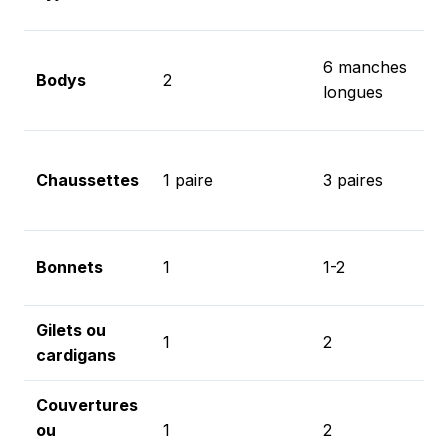
ve
Co
6 manches
Bodys
2
co
longues
ir
C
Chaussettes
1 paire
3 paires
sa
se
C
Bonnets
1
1-2
bi
Gilets ou
Co
1
2
cardigans
à 
Couvertures
C
ou
1
2
sa