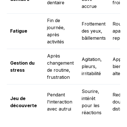
dentaire
froid
accrue
Fin de
Frottement
Routin
journée,
Fatigue
des yeux,
apaisa
après
bâillements
repos
activités
Après
Agitation,
Appro
Gestion du
changement
pleurs,
bienvei
stress
de routine,
irritabilité
alterna
frustration
Sourire,
Pendant
Redire
Jeu de
intérêt
l'interaction
douce
découverte
pour les
avec autrui
distrac
réactions