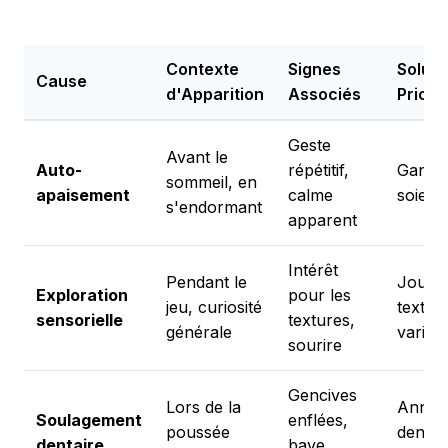
Contexte
Signes
Soluti
Cause
d'Apparition
Associés
Priorit
Geste
Avant le
Auto-
répétitif,
Gants 
sommeil, en
apaisement
calme
soie, 
s'endormant
apparent
Intérêt
Pendant le
Jouet
Exploration
pour les
jeu, curiosité
textur
sensorielle
textures,
générale
variés
sourire
Gencives
Lors de la
Annea
Soulagement
enflées,
poussée
dentiti
dentaire
bave