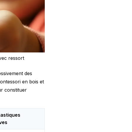
vec ressort
essivement des
ontessori en bois et
ur constituer
lastiques
ves