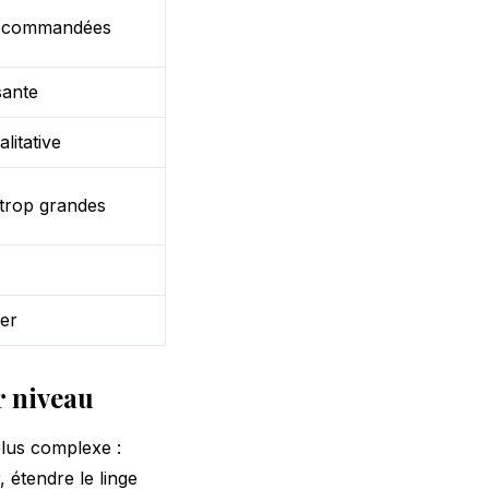
ecommandées
sante
litative
trop grandes
er
r niveau
lus complexe :
 étendre le linge