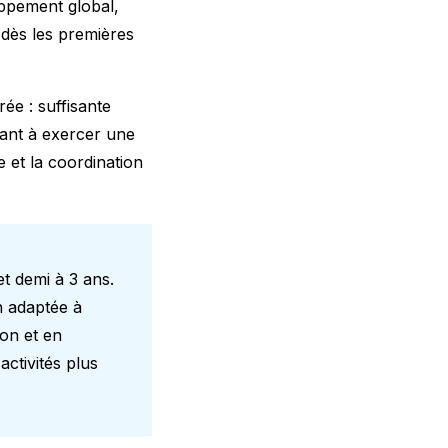
oppement global,
t dès les premières
ée : suffisante
nfant à exercer une
 et la coordination
t demi à 3 ans.
n adaptée à
on et en
activités plus