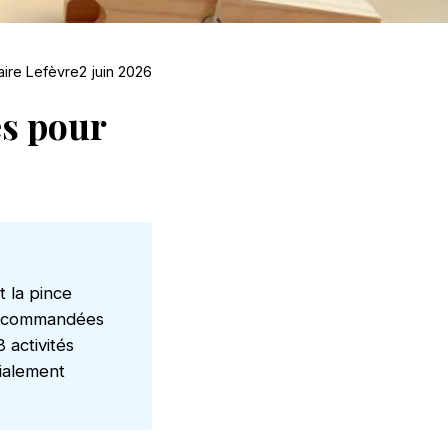
aire Lefèvre
2 juin 2026
és pour
t la pince
. Recommandées
 activités
cialement