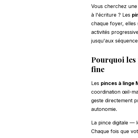
Vous cherchez une a
à l'écriture ? Les
pi
chaque foyer, elles
activités progressiv
jusqu'aux séquences
Pourquoi les 
fine
Les
pinces à linge
coordination œil-mai
geste directement p
autonomie.
La pince digitale — 
Chaque fois que votr