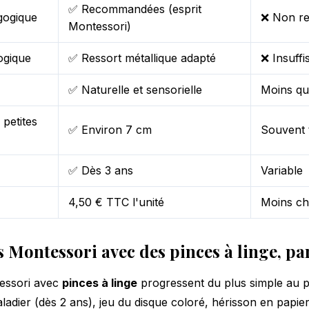
✅ Recommandées (esprit
gogique
❌ Non r
Montessori)
ogique
✅ Ressort métallique adapté
❌ Insuffi
✅ Naturelle et sensorielle
Moins qua
 petites
✅ Environ 7 cm
Souvent 
✅ Dès 3 ans
Variable
4,50 € TTC l'unité
Moins ch
és Montessori avec des pinces à linge, pa
tessori avec
pinces à linge
progressent du plus simple au p
adier (dès 2 ans), jeu du disque coloré, hérisson en papier,