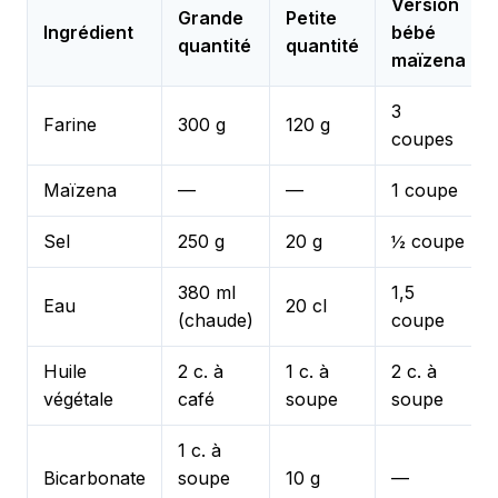
Version
Grande
Petite
Ingrédient
bébé
quantité
quantité
maïzena
3
Farine
300 g
120 g
coupes
Maïzena
—
—
1 coupe
Sel
250 g
20 g
½ coupe
380 ml
1,5
Eau
20 cl
(chaude)
coupe
Huile
2 c. à
1 c. à
2 c. à
végétale
café
soupe
soupe
1 c. à
Bicarbonate
soupe
10 g
—