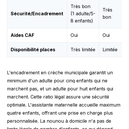
Très bon
V
Très
Sécurité/Encadrement
(1 adulte/5-
(
bon
8 enfants)
e
Aides CAF
Oui
Oui
O
Disponibilité places
Très limitée
Limitée
L'encadrement en crèche municipale garantit un
minimum d'un adulte pour cinq enfants qui ne
marchent pas, et un adulte pour huit enfants qui
marchent. Cette ratio légal assure une sécurité
optimale. L'assistante maternelle accueille maximum
quatre enfants, offrant une prise en charge plus
personnalisée. La nounou à domicile n'a pas de
limite légale de nombre d'enfants, ce qui dépend