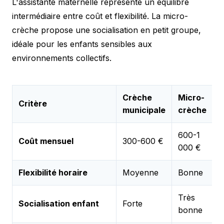
L'assistante maternelle représente un équilibre
intermédiaire entre coût et flexibilité. La micro-
crèche propose une socialisation en petit groupe,
idéale pour les enfants sensibles aux
environnements collectifs.
Crèche
Micro-
A
Critère
municipale
crèche
m
600-1
Coût mensuel
300-600 €
4
000 €
Flexibilité horaire
Moyenne
Bonne
E
Très
Socialisation enfant
Forte
B
bonne