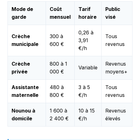
Mode de
Coût
Tarif
Public
garde
mensuel
horaire
visé
0,26 à
Crèche
300 à
Tous
3,91
municipale
600 €
revenus
€/h
Crèche
800 à 1
Revenus
Variable
privée
000 €
moyens+
Assistante
480 à
3 à 5
Tous
maternelle
800 €
€/h
revenus
Nounou à
1 600 à
10 à 15
Revenus
domicile
2 400 €
€/h
élevés