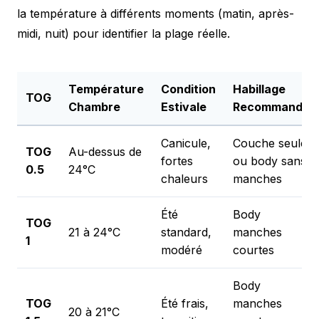
la température à différents moments (matin, après-
midi, nuit) pour identifier la plage réelle.
Température
Condition
Habillage
TOG
Chambre
Estivale
Recommandé
Canicule,
Couche seule
TOG
Au-dessus de
fortes
ou body sans
0.5
24°C
chaleurs
manches
Été
Body
TOG
21 à 24°C
standard,
manches
1
modéré
courtes
Body
TOG
Été frais,
manches
20 à 21°C