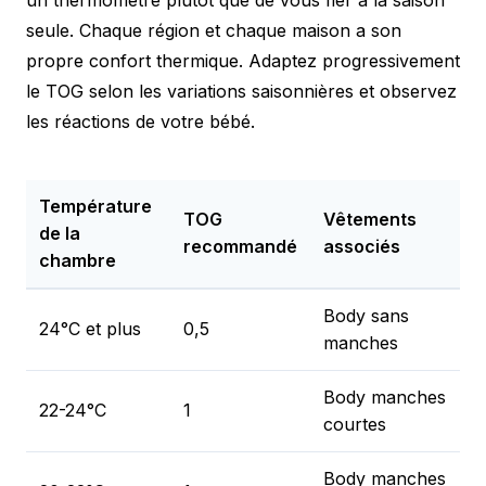
un thermomètre plutôt que de vous fier à la saison
seule. Chaque région et chaque maison a son
propre confort thermique. Adaptez progressivement
le TOG selon les variations saisonnières et observez
les réactions de votre bébé.
Température
TOG
Vêtements
de la
recommandé
associés
chambre
Body sans
24°C et plus
0,5
manches
Body manches
22-24°C
1
courtes
Body manches