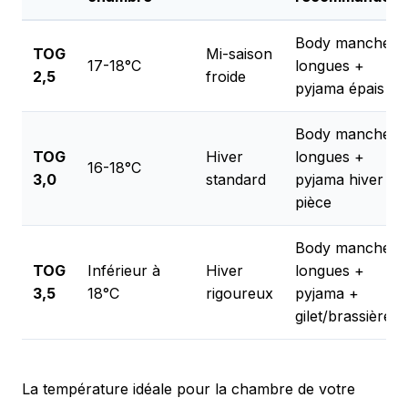
Body manches
TOG
Mi-saison
17-18°C
longues +
2,5
froide
pyjama épais
Body manches
TOG
Hiver
longues +
16-18°C
3,0
standard
pyjama hiver 1
pièce
Body manches
TOG
Inférieur à
Hiver
longues +
3,5
18°C
rigoureux
pyjama +
gilet/brassière
La température idéale pour la chambre de votre