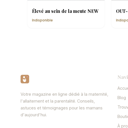
Élevé au sein de la meute NEW
OUT-
Indisponible
Indisp
Navi
Accue
Votre magazine en ligne dédié à la maternité,
Blog
l'allaitement et la parentalité. Conseils,
Trou
astuces et témoignages pour les mamans
d'aujourd'hui.
Bout
À pr