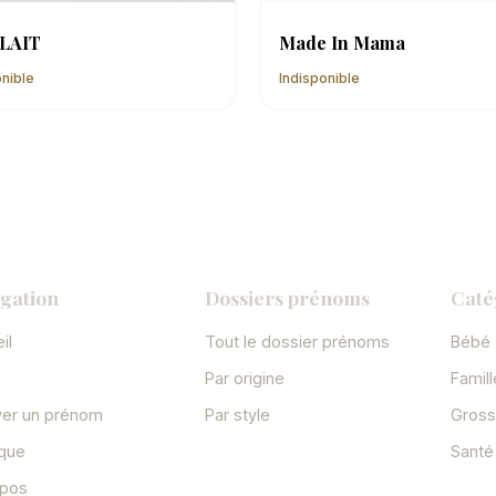
LAIT
Made In Mama
onible
Indisponible
gation
Dossiers prénoms
Caté
il
Tout le dossier prénoms
Bébé
Par origine
Famill
ver un prénom
Par style
Gros
ique
Santé
opos