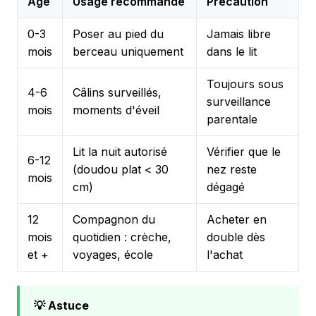
Âge
Usage recommandé
Précaution
0-3
Poser au pied du
Jamais libre
mois
berceau uniquement
dans le lit
Toujours sous
4-6
Câlins surveillés,
surveillance
mois
moments d'éveil
parentale
Lit la nuit autorisé
Vérifier que le
6-12
(doudou plat < 30
nez reste
mois
cm)
dégagé
12
Compagnon du
Acheter en
mois
quotidien : crèche,
double dès
et +
voyages, école
l'achat
💡 Astuce