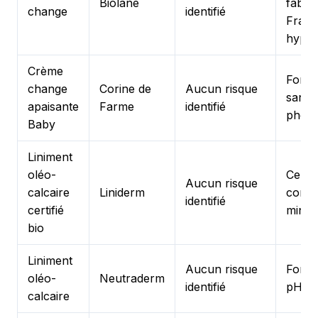
Biolane
fabric
change
identifié
Franc
hypoa
Crème
Formu
change
Corine de
Aucun risque
sans 
apaisante
Farme
identifié
phéno
Baby
Liniment
oléo-
Certif
Aucun risque
calcaire
Liniderm
compo
identifié
certifié
minima
bio
Liniment
Aucun risque
Formu
oléo-
Neutraderm
identifié
pH ad
calcaire