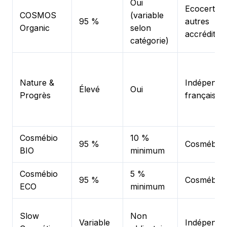
Oui
Ecocert et
COSMOS
(variable
95 %
autres
Organic
selon
accrédités
catégorie)
Nature &
Indépenda
Élevé
Oui
Progrès
français
Cosmébio
10 %
95 %
Cosmébio
BIO
minimum
Cosmébio
5 %
95 %
Cosmébio
ECO
minimum
Slow
Non
Variable
Indépenda