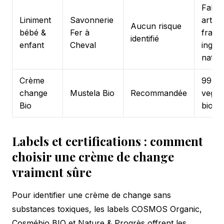
Fabri
Liniment
Savonnerie
artisa
Aucun risque
bébé &
Fer à
frança
identifié
enfant
Cheval
ingréd
natur
Crème
99 % 
change
Mustela Bio
Recommandée
vegan,
Bio
bio, 
Labels et certifications : comment
choisir une crème de change
vraiment sûre
Pour identifier une crème de change sans
substances toxiques, les labels COSMOS Organic,
Cosmébio BIO et Nature & Progrès offrent les