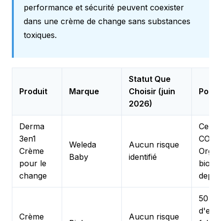
performance et sécurité peuvent coexister
dans une crème de change sans substances
toxiques.
Statut Que
Produit
Marque
Choisir (juin
Point
2026)
Derma
Certif
3en1
COS
Weleda
Aucun risque
Crème
Organ
Baby
identifié
pour le
biody
change
depui
50 an
d'expe
Crème
Aucun risque