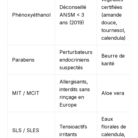
Déconseillé
certifiées
Phénoxyéthanol
ANSM < 3
(amande
ans (2019)
douce,
tournesol,
calendula)
Perturbateurs
Beurre de
Parabens
endocriniens
karité
suspectés
Allergisants,
interdits sans
MIT / MCIT
Aloe vera
rinçage en
Europe
Eaux
Tensioactifs
florales de
SLS / SLES
irritants
calendula,