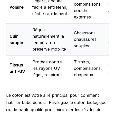
Légère, chaude,
combinaisons,
Hiv
Polaire
facile à entretenir,
couches
au
sèche rapidement
externes
Régule
Chaussons,
Cuir
naturellement la
To
chaussures
souple
température,
l'a
souples
préserve mobilité
Protège contre
T-shirts,
Tissus
Été
les rayons UV,
combinaisons,
anti-UV
pri
léger, respirant
chapeaux
Le coton est votre allié principal pour comment
habiller bébé dehors. Privilégiez le coton biologique
ou de haute qualité pour minimiser les résidus de