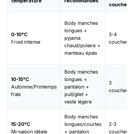
température
recommandés
couches
Body manches
longues +
0-10°C
3-4
pyjama
Froid intense
couches
chaud/polaire +
manteau épais
Body manches
10-15°C
longues +
3
Automne/Printemps
pantalon +
couches
frais
pull/gilet +
veste légère
Body manches
15-20°C
longues/courtes
2-3
Mi-saison idéale
+ pantalon
couches