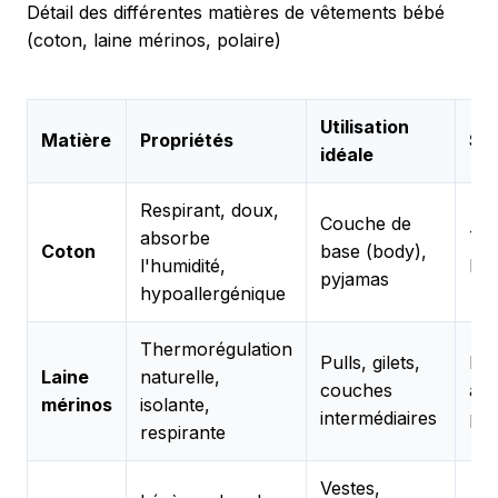
Détail des différentes matières de vêtements bébé
(coton, laine mérinos, polaire)
Utilisation
Matière
Propriétés
Sa
idéale
Respirant, doux,
Couche de
absorbe
To
Coton
base (body),
l'humidité,
l'a
pyjamas
hypoallergénique
Thermorégulation
Pulls, gilets,
Hiv
Laine
naturelle,
couches
au
mérinos
isolante,
intermédiaires
pri
respirante
Vestes,