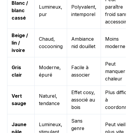
Blanc /
Lumineux,
Polyvalent,
paraître
blanc
pur
intemporel
froid sans
cassé
accessoires
Beige /
Chaud,
Ambiance
Moins
lin /
cocooning
nid douillet
moderne
ivoire
Peut
Gris
Moderne,
Facile à
manquer de
clair
épuré
associer
chaleur
Effet cosy,
Plus difficile
Vert
Naturel,
associé au
à
sauge
tendance
bois
coordonner
Sans
Jaune
Lumineux,
Peut vieillir
genre
pâle
stimulant
plus vite