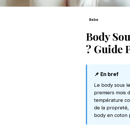
Bebe
Body Sou
? Guide 
📌 En bref
Le body sous l
premiers mois de
température cor
de la propreté,
body en coton 