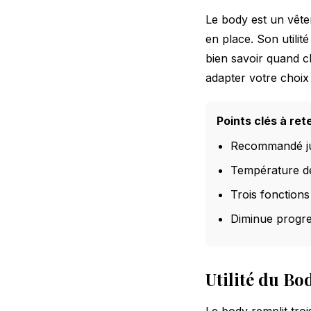
Le body est un vête
en place. Son utilit
bien
savoir quand 
adapter votre choix 
Points clés à rete
Recommandé jus
Température de
Trois fonctions
Diminue progre
Utilité du Bo
Le body remplit troi