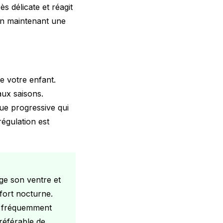
s délicate et réagit
en maintenant une
e votre enfant.
aux saisons.
ue progressive qui
égulation est
ge son ventre et
nfort nocturne.
us fréquemment
préférable de