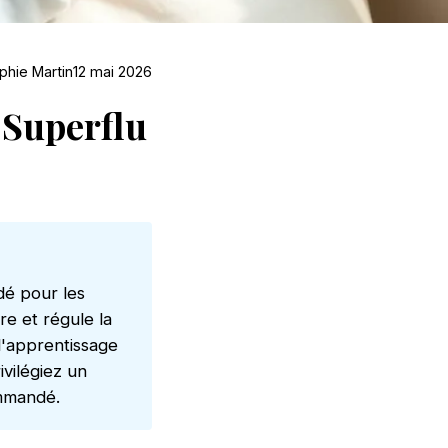
phie Martin
12 mai 2026
 Superflu
dé pour les
re et régule la
 l'apprentissage
vilégiez un
ommandé.