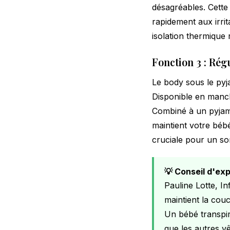
désagréables. Cette 
rapidement aux irri
isolation thermique 
Fonction 3 : Rég
Le body sous le pyj
Disponible en manch
Combiné à un pyjama
maintient votre béb
cruciale pour un som
💡 Conseil d'ex
Pauline Lotte, In
maintient la couc
Un bébé transpir
que les autres vê