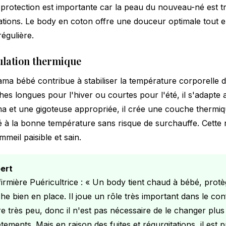
protection est importante car la peau du nouveau-né est trè
tations. Le body en coton offre une douceur optimale tout 
régulière.
ulation thermique
ama bébé contribue à stabiliser la température corporelle d
es longues pour l'hiver ou courtes pour l'été, il s'adapte 
 et une gigoteuse appropriée, il crée une couche thermiq
é à la bonne température sans risque de surchauffe. Cette r
meil paisible et sain.
pert
firmière Puéricultrice :
« Un body tient chaud à bébé, protè
he bien en place. Il joue un rôle très important dans le co
e très peu, donc il n'est pas nécessaire de le changer pl
tements. Mais en raison des fuites et régurgitations, il est 