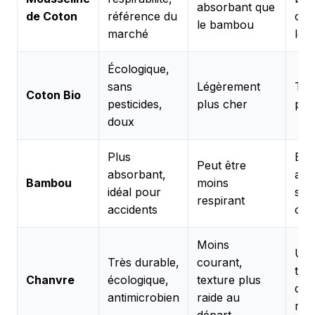
absorbant que
de Coton
référence du
cou
le bambou
marché
lég
Écologique,
sans
Légèrement
Tou
Coton Bio
pesticides,
plus cher
pea
doux
Plus
Ess
Peut être
absorbant,
acc
Bambou
moins
idéal pour
serv
respirant
accidents
cha
Moins
Usa
Très durable,
courant,
ter
Chanvre
écologique,
texture plus
dura
antimicrobien
raide au
max
départ