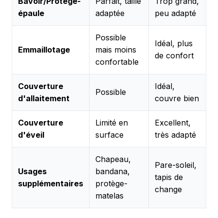
Bavoir/Protège-
Parfait, taille
Trop grand,
épaule
adaptée
peu adapté
Possible
Idéal, plus
Emmaillotage
mais moins
de confort
confortable
Couverture
Idéal,
Possible
d'allaitement
couvre bien
Couverture
Limité en
Excellent,
d'éveil
surface
très adapté
Chapeau,
Pare-soleil,
Usages
bandana,
tapis de
supplémentaires
protège-
change
matelas