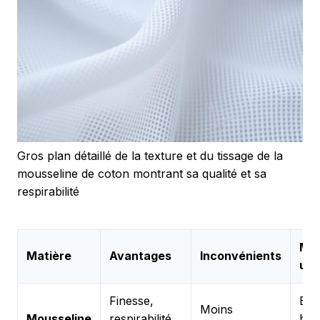
Gros plan détaillé de la texture et du tissage de la
mousseline de coton montrant sa qualité et sa
respirabilité
Mei
Matière
Avantages
Inconvénients
us
Finesse,
Emm
Moins
Mousseline
respirabilité,
bav