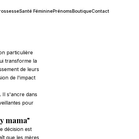
rossesse
Santé Féminine
Prénoms
Boutique
Contact
n particulière
ui transforme la
issement de leurs
ion de l'impact
. Il s'ancre dans
veillantes pour
by mama"
 décision est
ît que les mères