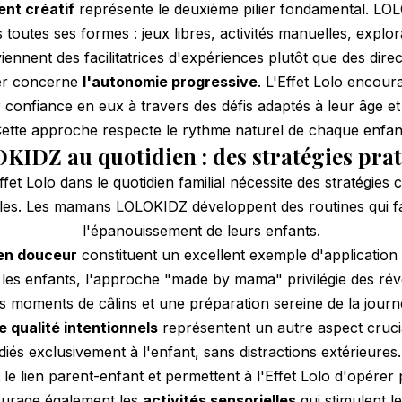
nt créatif
représente le deuxième pilier fondamental. LOL
s toutes ses formes : jeux libres, activités manuelles, explor
nnent des facilitatrices d'expériences plutôt que des directr
ier concerne
l'autonomie progressive
. L'Effet Lolo encour
 confiance en eux à travers des défis adaptés à leur âge et 
ette approche respecte le rythme naturel de chaque enfan
IDZ au quotidien : des stratégies pra
Effet Lolo dans le quotidien familial nécessite des stratégies 
les. Les mamans LOLOKIDZ développent des routines qui f
l'épanouissement de leurs enfants.
en douceur
constituent un excellent exemple d'application 
les enfants, l'approche "made by mama" privilégie des réve
s moments de câlins et une préparation sereine de la journ
 qualité intentionnels
représentent un autre aspect crucial
és exclusivement à l'enfant, sans distractions extérieures.
le lien parent-enfant et permettent à l'Effet Lolo d'opérer
urage également les
activités sensorielles
qui stimulent 