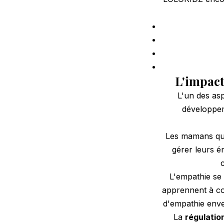
L'impact
L'un des as
développem
Les mamans qui 
gérer leurs é
L'empathie se
apprennent à co
d'empathie enver
La
régulatio