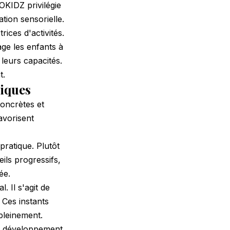
OKIDZ privilégie
ation sensorielle.
ices d'activités.
age les enfants à
leurs capacités.
t.
tiques
concrètes et
avorisent
pratique. Plutôt
ils progressifs,
ée.
. Il s'agit de
 Ces instants
 pleinement.
le développement