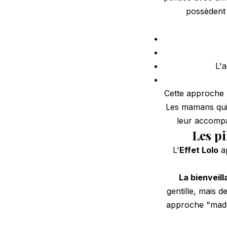
possèdent 
L'
Cette approche r
Les mamans qui
leur accompag
Les p
L'
Effet Lolo
ap
La bienveil
gentille, mais 
approche "made 