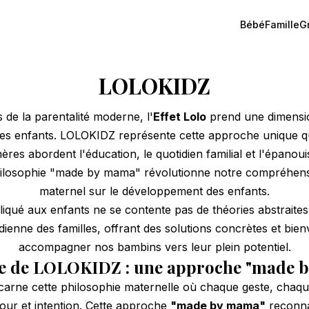
Bébé
Famille
G
LOLOKIDZ
 de la parentalité moderne, l'
Effet Lolo
prend une dimensio
 des enfants. LOLOKIDZ représente cette approche unique q
ères abordent l'éducation, le quotidien familial et l'épanou
philosophie "made by mama" révolutionne notre compréhens
maternel sur le développement des enfants.
liqué aux enfants ne se contente pas de théories abstraites
tidienne des familles, offrant des solutions concrètes et bien
accompagner nos bambins vers leur plein potentiel.
ce de LOLOKIDZ : une approche "made 
arne cette philosophie maternelle où chaque geste, chaque
ur et intention. Cette approche
"made by mama"
reconna