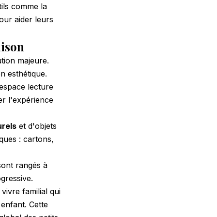
tils comme la
our aider leurs
ison
tion majeure.
on esthétique.
 espace lecture
er l'expérience
rels
et d'objets
ques : cartons,
 sont rangés à
ogressive.
ivre familial qui
 enfant. Cette