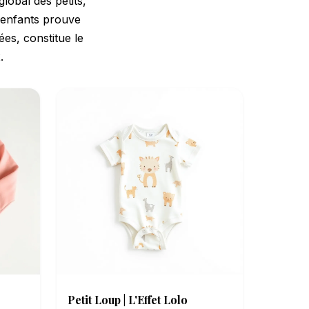
obal des petits,
x enfants prouve
ées, constitue le
.
Petit Loup | L'Effet Lolo