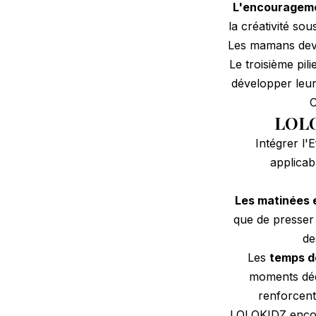
L'encourageme
la créativité sou
Les mamans devie
Le troisième pil
développer leur
C
LOLOK
Intégrer l'
applicab
Les matinées 
que de presser 
de
Les
temps de
moments dédi
renforcent 
LOLOKIDZ enco